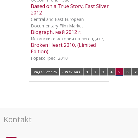
Based on a True Story, East Silver
2012
Central and East European
Documentary Film Market
Biograph, май 2012 г.
Истинските истории на легендите,
Broken Heart 2010, (Limited
Edition)
ГорексПрес, 2010
Page 5 of 176
‹ Previous
1
2
3
4
5
6
7
Kontakt