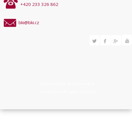
+420 233 326 862
bki@bki.cz
Svilen Todorov © 2014
www.st-
concept.com
All rights reserved.