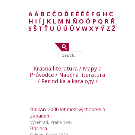
A
Á
B
C
Č
D
Ď
E
É
Ě
É
F
G
H
C
H
I
Í
J
K
L
M
N
Ň
O
Ó
P
Q
R
Ř
S
Š
T
Ť
U
Ú
Ú
Ů
V
W
X
Y
Ý
Z
Ž
Krásná literatura /
Mapy a
Průvodce /
Naučná literatura
/
Periodika a katalogy /
Balkán: 2000 let mezi východem a
západem
Vyšehrad, Praha 1996
Bariéra
Odeon, Praha 1980