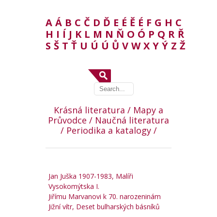
A
Á
B
C
Č
D
Ď
E
É
Ě
É
F
G
H
C
H
I
Í
J
K
L
M
N
Ň
O
Ó
P
Q
R
Ř
S
Š
T
Ť
U
Ú
Ú
Ů
V
W
X
Y
Ý
Z
Ž
Krásná literatura /
Mapy a
Průvodce /
Naučná literatura
/
Periodika a katalogy /
Jan Juška 1907-1983, Malíři
Vysokomýtska I.
Jiřímu Marvanovi k 70. narozeninám
Jižní vítr, Deset bulharských básníků