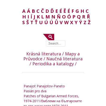
A
Á
B
C
Č
D
Ď
E
É
Ě
É
F
G
H
C
H
I
Í
J
K
L
M
N
Ň
O
Ó
P
Q
R
Ř
S
Š
T
Ť
U
Ú
Ú
Ů
V
W
X
Y
Ý
Z
Ž
Krásná literatura /
Mapy a
Průvodce /
Naučná literatura
/
Periodika a katalogy /
Panajot Panajotov-Paneto
Pasián pro dva
Patches of Bulgarian Armed Forces,
1974-2011/Емблеми на българските
въоръжени сили 1974-2011