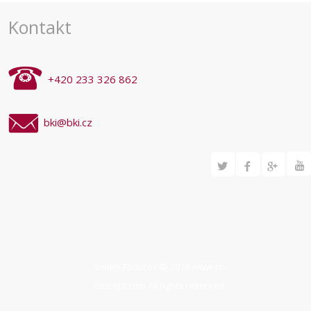
Kontakt
+420 233 326 862
bki@bki.cz
Svilen Todorov © 2014
www.st-
concept.com
All rights reserved.