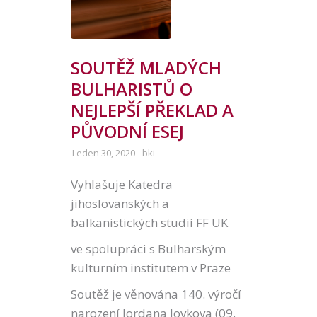
SOUTĚŽ MLADÝCH
BULHARISTŮ O
NEJLEPŠÍ PŘEKLAD A
PŮVODNÍ ESEJ
Leden 30, 2020
bki
Vyhlašuje Katedra
jihoslovanských a
balkanistických studií FF UK
ve spolupráci s Bulharským
kulturním institutem v Praze
Soutěž je věnována 140. výročí
narození Jordana Jovkova (09.