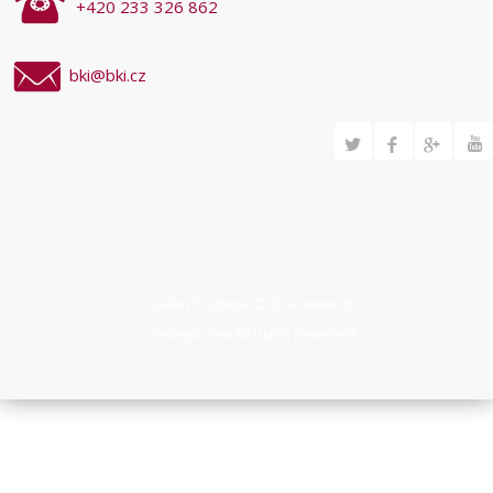
+420 233 326 862
bki@bki.cz
Svilen Todorov © 2014
www.st-
concept.com
All rights reserved.