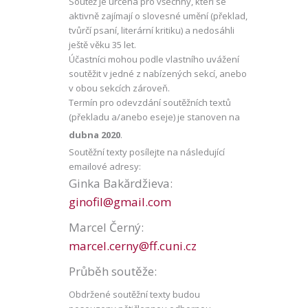
Soutěž je určena pro všechny, kteří se
aktivně zajímají o slovesné umění (překlad,
tvůrčí psaní, literární kritiku) a nedosáhli
ještě věku 35 let.
Účastníci mohou podle vlastního uvážení
soutěžit v jedné z nabízených sekcí, anebo
v obou sekcích zároveň.
Termín pro odevzdání soutěžních textů
(překladu a/anebo eseje) je stanoven na
dubna 2020
.
Soutěžní texty posílejte na následující
emailové adresy:
Ginka Bakărdžieva:
ginofil@gmail.com
Marcel Černý:
marcel.cerny@ff.cuni.cz
Průběh soutěže:
Obdržené soutěžní texty budou