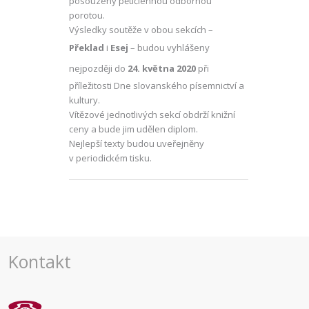
posouzeny pětičlennou odbornou
porotou.
Výsledky soutěže v obou sekcích –
Překlad
i
Esej
– budou vyhlášeny
nejpozději do
24. května 2020
při
příležitosti Dne slovanského písemnictví a
kultury.
Vítězové jednotlivých sekcí obdrží knižní
ceny a bude jim udělen diplom.
Nejlepší texty budou uveřejněny
v periodickém tisku.
Kontakt