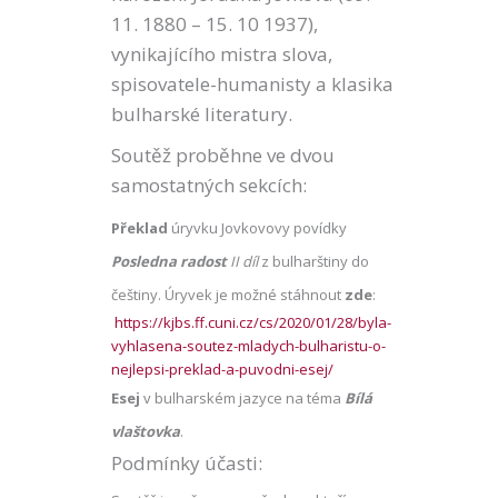
11. 1880 – 15. 10 1937),
vynikajícího mistra slova,
spisovatele-humanisty a klasika
bulharské literatury.
Soutěž proběhne ve dvou
samostatných sekcích:
Překlad
úryvku Jovkovovy povídky
Posledna radost
II díl
z bulharštiny do
češtiny. Úryvek je možné stáhnout
zde
:
https://kjbs.ff.cuni.cz/cs/2020/01/28/byla-
vyhlasena-soutez-mladych-bulharistu-o-
nejlepsi-preklad-a-puvodni-esej/
Esej
v bulharském jazyce na téma
Bílá
vlaštovka
.
Podmínky účasti: