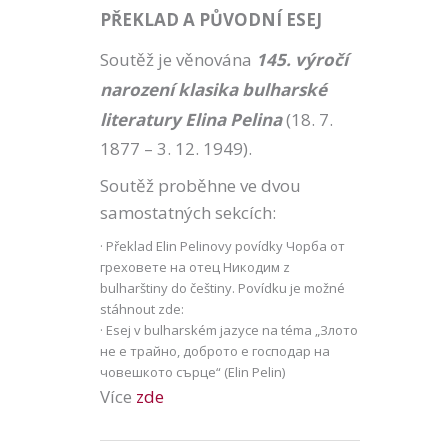
PŘEKLAD A PŮVODNÍ ESEJ
Soutěž je věnována
145. výročí
narození klasika bulharské
literatury Elina Pelina
(18. 7.
1877 – 3. 12. 1949).
Soutěž proběhne ve dvou
samostatných sekcích:
· Překlad Elin Pelinovy povídky Чорба от
греховете на отец Никодим z
bulharštiny do češtiny. Povídku je možné
stáhnout zde:
· Esej v bulharském jazyce na téma „Злото
не е трайно, доброто е господар на
човешкото сърце“ (Elin Pelin)
Více
zde