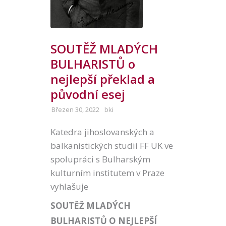
SOUTĚŽ MLADÝCH
BULHARISTŮ o
nejlepší překlad a
původní esej
Březen 30, 2022
bki
Katedra jihoslovanských a
balkanistických studií FF UK ve
spolupráci s Bulharským
kulturním institutem v Praze
vyhlašuje
SOUTĚŽ MLADÝCH
BULHARISTŮ O NEJLEPŠÍ