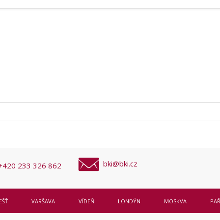
bki@bki.cz
+420 233 326 862
EŠŤ
VARŠAVA
VÍDEŇ
LONDÝN
MOSKVA
PAŘ