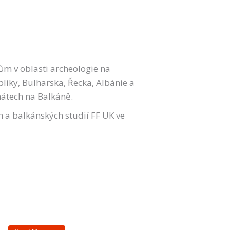
ům v oblasti archeologie na
liky, Bulharska, Řecka, Albánie a
átech na Balkáně.
h a balkánských studií FF UK ve