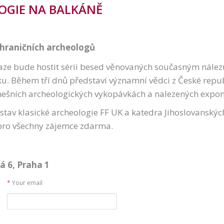
OGIE NA BALKÁNĚ
ahraničních archeologů
Praze bude hostit sérii besed věnovaných současným nález
ku. Během tří dnů představí významní vědci z České repub
ešních archeologických vykopávkách a nalezených expon
tav klasické archeologie FF UK a katedra Jihoslovanskýc
 pro všechny zájemce zdarma.
á 6, Praha 1
*
Your email