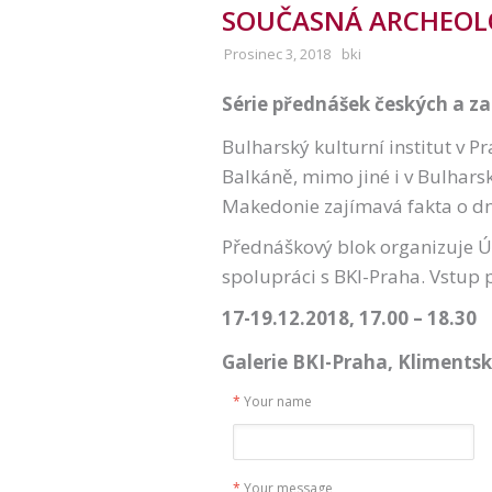
SOUČASNÁ ARCHEOL
Prosinec 3, 2018
bki
Série přednášek českých a z
Bulharský kulturní institut v 
Balkáně, mimo jiné i v Bulhars
Makedonie zajímavá fakta o dn
Přednáškový blok organizuje Ús
spolupráci s BKI-Praha. Vstup
17-19.12.2018, 17
.
00 – 18
.
30
Galerie BKI-Praha, Klimentsk
*
Your name
*
Your message