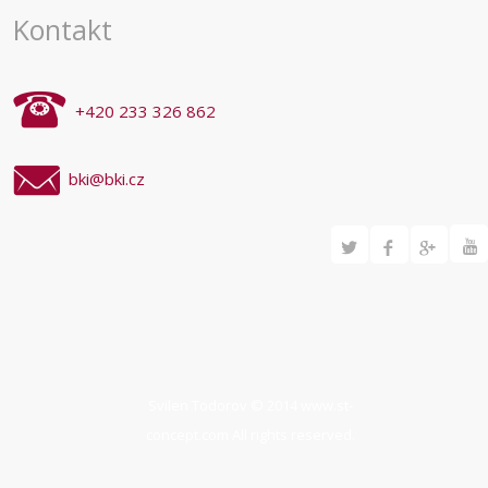
Kontakt
+420 233 326 862
bki@bki.cz
Svilen Todorov © 2014
www.st-
concept.com
All rights reserved.