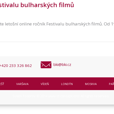
stivalu bulharských filmů
te letošní online ročník Festivalu bulharských filmů. Od 
bki@bki.cz
+420 233 326 862
EŠŤ
VARŠAVA
VÍDEŇ
LONDÝN
MOSKVA
PAŘ
Svilen Todorov © 2014
www.st-concept.com
All rights reserved.