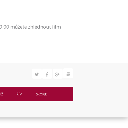
19.00 můžete zhlédnout film
ÍŽ
ŘÍM
SKOPJE