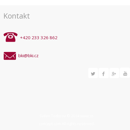
Kontakt
+420 233 326 862
bki@bki.cz
Svilen Todorov © 2014
www.st-
concept.com
All rights reserved.