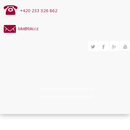
+420 233 326 862
bki@bki.cz
Svilen Todorov © 2014
www.st-
concept.com
All rights reserved.