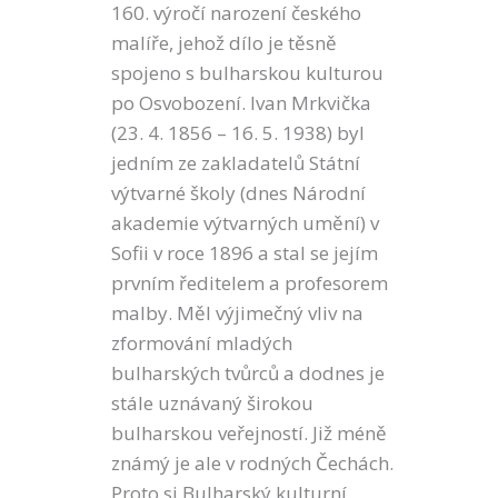
160. výročí narození českého
malíře, jehož dílo je těsně
spojeno s bulharskou kulturou
po Osvobození. Ivan Mrkvička
(23. 4. 1856 – 16. 5. 1938) byl
jedním ze zakladatelů Státní
výtvarné školy (dnes Národní
akademie výtvarných umění) v
Sofii v roce 1896 a stal se jejím
prvním ředitelem a profesorem
malby. Měl výjimečný vliv na
zformování mladých
bulharských tvůrců a dodnes je
stále uznávaný širokou
bulharskou veřejností. Již méně
známý je ale v rodných Čechách.
Proto si Bulharský kulturní