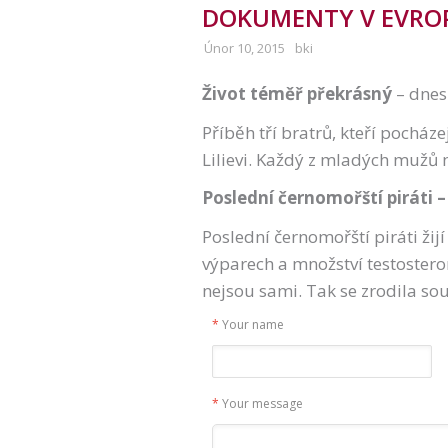
DOKUMENTY V EVRO
Únor 10, 2015
bki
Život téměř překrásný
– dnes
Příběh tří bratrů, kteří pocház
Lilievi. Každý z mladých mužů má 
Poslední černomořští piráti 
Poslední černomořští piráti žij
výparech a množství testosteron
nejsou sami. Tak se zrodila so
*
Your name
*
Your message