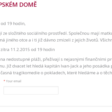
PSKÉM DOMĚ
 od 19 hodin,
ejí ze složitého sociálního prostředí. Společnou mají matku
jiného otce a i ti již dávno zmizeli z jejich životů. Všichn
–
zítra 11.2.2015 od 19 hodin
í na nedostupné pláži, přežívají s nejasnými finančními p
u. Již dvacet let hledá kapitán Ivan-Jack a jeho posádka 
učasná tragikomedie o pokladech, které hledáme a o těch
*
Your email