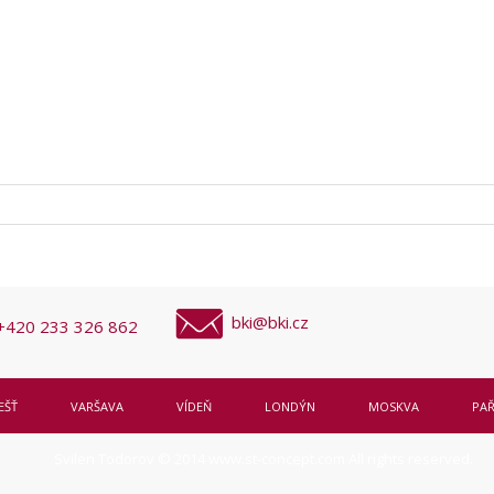
bki@bki.cz
+420 233 326 862
EŠŤ
VARŠAVA
VÍDEŇ
LONDÝN
MOSKVA
PAŘ
Svilen Todorov © 2014
www.st-concept.com
All rights reserved.