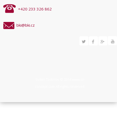
+420 233 326 862
bki@bki.cz
Svilen Todorov © 2014
www.st-
concept.com
All rights reserved.