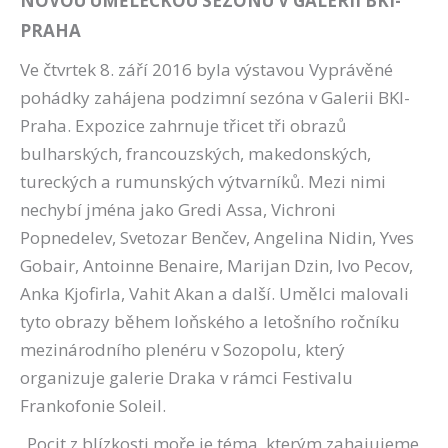
NOVOU UMĚLECKOU SEZÓNU V GALERII BKI-
PRAHA
Ve čtvrtek 8. září 2016 byla výstavou Vyprávěné
pohádky zahájena podzimní sezóna v Galerii BKI-
Praha. Expozice zahrnuje třicet tři obrazů
bulharských, francouzských, makedonských,
tureckých a rumunských výtvarníků. Mezi nimi
nechybí jména jako Gredi Assa, Vichroni
Popnedelev, Svetozar Benčev, Angelina Nidin, Yves
Gobair, Antoinne Benaire, Marijan Dzin, Ivo Pecov,
Anka Kjofirla, Vahit Akan a další. Umělci malovali
tyto obrazy během loňského a letošního ročníku
mezinárodního plenéru v Sozopolu, který
organizuje galerie Draka v rámci Festivalu
Frankofonie Soleil.
„Pocit z blízkosti moře je téma, kterým zahajujeme