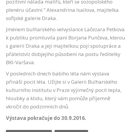
pozitivní nálada malířů, kteří se sozopolského
plenéru účastní.“ Alexandrina Isailova, majitelka
sofijské galerie Draka.
Jménem bulharského velvyslance Lačezara Petkova
k publiku promluvila paní Borjana Punčeva, kterou
s galerií Draka a její majitelkou pojí spolupráce a
přátelstvíz dobjejího působení na postu ředitelky
BKI-Varšava.
V posledních dnech babího léta nám výstava
přináší pocit léta. Užijte si v Galerii Bulharského
kulturního institutu v Praze výjimečný pocit tepla,
hloubky a klidu, který vám pomůže příjemně
vkročit do podzimních dnů.
Výstava pokračuje do 30.9.2016.