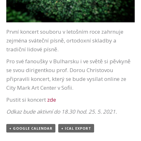
První koncert souboru v letošním roce zahrnuje
zejména sváteční písně, ortodoxní skladby a
tradiční lidové písně.
Pro své fanoušky v Bulharsku i ve světě si pěvkyně
se svou dirigentkou prof. Dorou Christovou
připravili koncert, který se bude vysílat online ze
City Mark Art Center v Sofii.
Pustit si koncert
zde
Odkaz bude aktivní do 18.30 hod. 25. 5. 2021.
+ GOOGLE CALENDAR
+ ICAL EXPORT