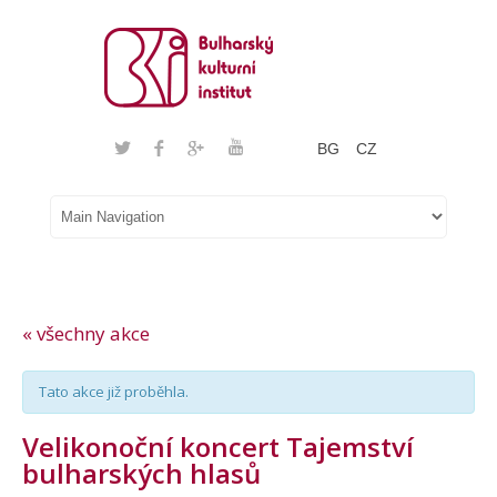
BG
CZ
« všechny akce
Tato akce již proběhla.
Velikonoční koncert Tajemství
bulharských hlasů