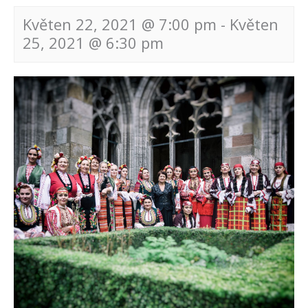
Květen 22, 2021 @ 7:00 pm
-
Květen
25, 2021 @ 6:30 pm
Navigace
pro
akce