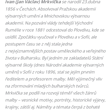
Ivan (Jan Václav) Mrkvička
se narodil 23.dubna
1856 v Čechách. Absolvoval Pražskou akademii
výtvarných umění a Mnichovskou výtvarnou
akademii. Na pozvání vlády tehdejší Východní
Rumélie v roce 1881 odcestoval do Plovdivu, kde se
usídlil. Zpočátku vyučoval v Plovdivu a v Sofii, ale
postupem času se z něj stala jedna
z nejvýznamnějších postav uměleckého a veřejného
života v Bulharsku. Byl jedním ze zakladatelů Státní
výtvarné školy (dnes Národní akademie výtvarných
umění) v Sofii z roku 1896, stal se jejím prvním
ředitelem a profesorem malby. Měl výjimečný vliv
na zformování mladých bulharských tvůrců.
Mrkvička se podílí na rozvoji téměř všech žánrů
malby – vesnické motivy, portréty, historické výjevy,
krajiny, zátiší aj. Náměty a témata čerpá z bohaté