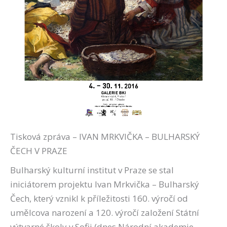
Tisková zpráva – IVAN MRKVIČKA – BULHARSKÝ
ČECH V PRAZE
Bulharský kulturní institut v Praze se stal
iniciátorem projektu Ivan Mrkvička – Bulharský
Čech, který vznikl k příležitosti 160. výročí od
umělcova narození a 120. výročí založení Státní
výtvarné školy v Sofii (dnes Národní akademie