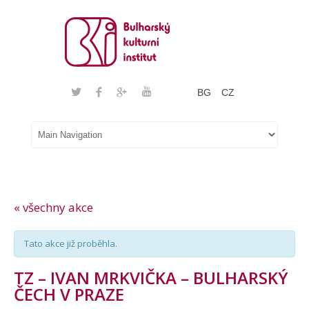
BG
CZ
« všechny akce
Tato akce již proběhla.
TZ – IVAN MRKVIČKA – BULHARSKÝ
ČECH V PRAZE