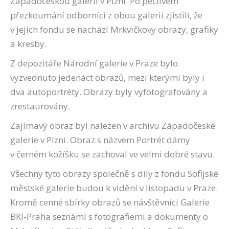
Západočeskou galerií v Plzni. Po pečlivém
přezkoumání odborníci z obou galerií zjistili, že
v jejich fondu se nachází Mrkvičkovy obrazy, grafiky
a kresby.
Z depozitáře Národní galerie v Praze bylo
vyzvednuto jedenáct obrazů, mezi kterými byly i
dva autoportréty. Obrazy byly vyfotografovány a
zrestaurovány.
Zajímavý obraz byl nalezen v archivu Západočeské
galerie v Plzni. Obraz s názvem Portrét dámy
v černém kožíšku se zachoval ve velmi dobré stavu.
Všechny tyto obrazy společně s díly z fondu Sofijské
městské galerie budou k vidění v listopadu v Praze.
Kromě cenné sbírky obrazů se návštěvníci Galerie
BKI-Praha seznámí s fotografiemi a dokumenty o