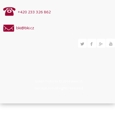
+420 233 326 862
bki@bki.cz
Svilen Todorov © 2014
www.st-
concept.com
All rights reserved.