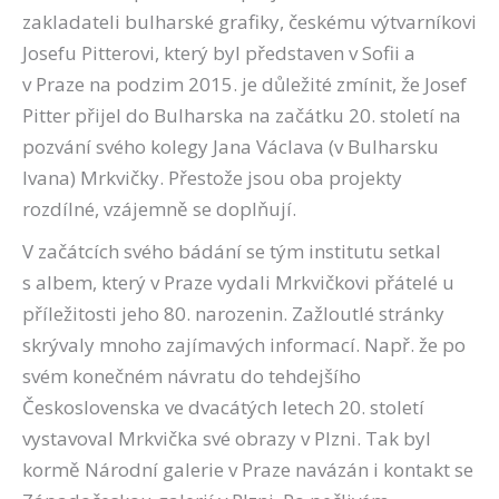
zakladateli bulharské grafiky, českému výtvarníkovi
Josefu Pitterovi, který byl představen v Sofii a
v Praze na podzim 2015. je důležité zmínit, že Josef
Pitter přijel do Bulharska na začátku 20. století na
pozvání svého kolegy Jana Václava (v Bulharsku
Ivana) Mrkvičky. Přestože jsou oba projekty
rozdílné, vzájemně se doplňují.
V začátcích svého bádání se tým institutu setkal
s albem, který v Praze vydali Mrkvičkovi přátelé u
příležitosti jeho 80. narozenin. Zažloutlé stránky
skrývaly mnoho zajímavých informací. Např. že po
svém konečném návratu do tehdejšího
Československa ve dvacátých letech 20. století
vystavoval Mrkvička své obrazy v Plzni. Tak byl
kormě Národní galerie v Praze navázán i kontakt se