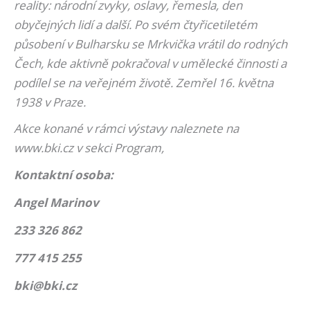
reality: národní zvyky, oslavy, řemesla, den
obyčejných lidí a další. Po svém čtyřicetiletém
působení v Bulharsku se Mrkvička vrátil do rodných
Čech, kde aktivně pokračoval v umělecké činnosti a
podílel se na veřejném životě. Zemřel 16. května
1938 v Praze.
Akce konané v rámci výstavy naleznete na
www.bki.cz v sekci Program,
Kontaktn
í osoba
:
Angel Marinov
233 326 862
777 415 255
bki@bki.cz