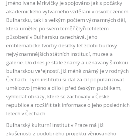
Jméno Ivana Mrkvičky je spojováno jak s počátky
akademického výtvarného vzdělání v osvobozeném
Bulharsku, tak i s velkým počtem významných děl,
která umělec po svém téměř čtyřicetiletém
působení v Bulharsku zanechává. Jeho
emblematické tvorby desítky let zdobí budovy
nejvýznamnějších státních institucí, muzea a
galerie. Do dnes je stále známý a uznávaný širokou
bulharskou veřejností. Již méně známý je v rodných
Čechách. Tým institutu si dal za cíl popularizovat
umělcovo jméno a dílo i před českým publikem,
vyhledat obrazy, které se zachovaly v České
republice a rozšířit tak informace o jeho posledních
letech v Čechách.
Bulharský kulturní institut v Praze má již
zkušenosti z podobného projektu věnovaného