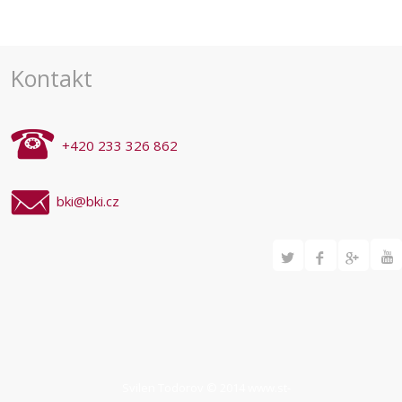
pro
akce
Kontakt
+420 233 326 862
bki@bki.cz
Svilen Todorov © 2014
www.st-