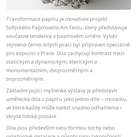
Transformace papíru je inovativní projekt
Sofijského Papírového Art Festu, který představuje
současné tendence v papírovém umění. Výběr
zejména černo-bílých prací byl připraven speciálně
pro expozici v Praze. Díla zachycují kontrast mezi
statickým a dynamickým, éterickým a
monumentálním, dvojrozměrným a
trojrozměrným.
Základní pojící myšlenka výstavy je představit
umělecká díla z papíru jako jedno dílo – mozaiku,
ve které každý může nalézt snadno odhalitelná i
skrytá lidská poslání.
Díla jsou především svou formou sochy nebo
prostorové instalace a působí svou lakoničností,