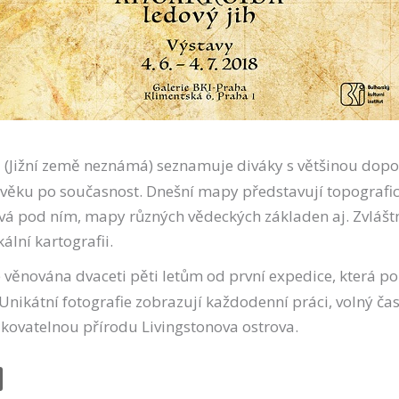
a
(Jižní země neznámá) seznamuje diváky s většinou do
ověku po současnost. Dnešní mapy představují topografick
rývá pod ním, mapy různých vědeckých základen aj. Zvlá
lní kartografii.
e věnována dvaceti pěti letům od první expedice, která po
nikátní fotografie zobrazují každodenní práci, volný čas i
pakovatelnou přírodu Livingstonova ostrova.