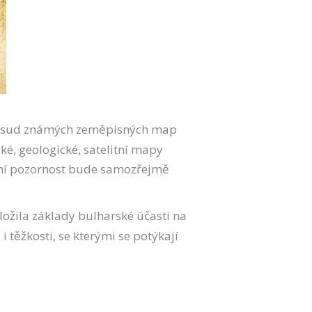
posud známých zeměpisných map
é, geologické, satelitní mapy
štní pozornost bude samozřejmě
ložila základy bulharské účasti na
 těžkosti, se kterými se potýkají