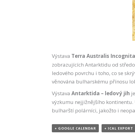
Výstava
Terra Australis Incognit
zobrazujících Antarktidu od střed
ledového povrchu i toho, co se sk
věnována bulharskému přínosu loká
Výstava
Antarktida
–
ledový jih
j
výzkumu nejjižnějšího kontinentu. U
bulharští polárníci, jakožto i neo
+ GOOGLE CALENDAR
+ ICAL EXPORT