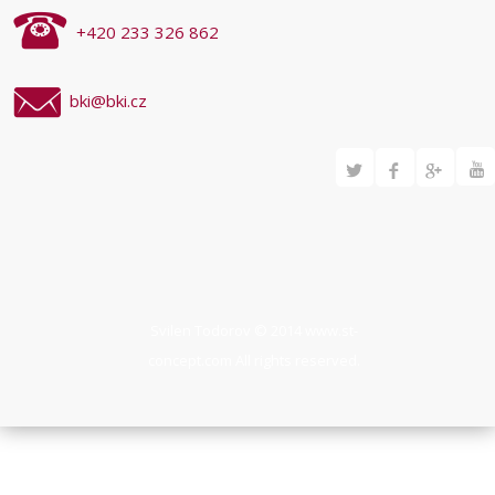
+420 233 326 862
bki@bki.cz
Svilen Todorov © 2014
www.st-
concept.com
All rights reserved.