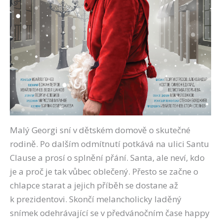
Malý Georgi sní v dětském domově o skutečné
rodině. Po dalším odmítnutí potkává na ulici Santu
Clause a prosí o splnění přání. Santa, ale neví, kdo
je a proč je tak vůbec oblečený. Přesto se začne o
chlapce starat a jejich příběh se dostane až
k prezidentovi. Skončí melancholicky laděný
snímek odehrávající se v předvánočním čase happy