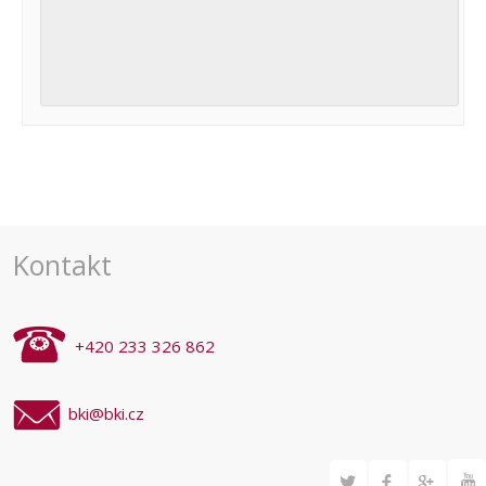
Navigace
pro
akce
Kontakt
+420 233 326 862
bki@bki.cz