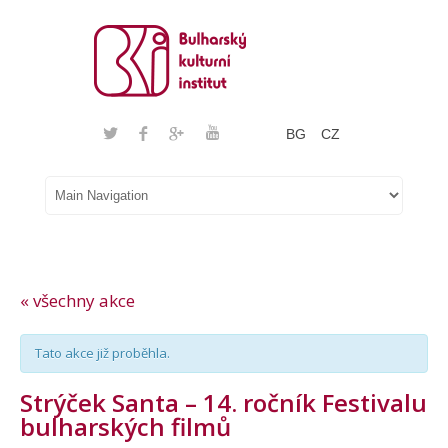
BG
CZ
« všechny akce
Tato akce již proběhla.
Strýček Santa – 14. ročník Festivalu
bulharských filmů