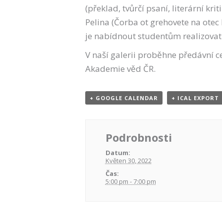
(překlad, tvůrčí psaní, literární kr
Pelina (Čorba ot grehovete na otec
je nabídnout studentům realizovat 
V naší galerii proběhne předávní c
Akademie věd ČR.
+ GOOGLE CALENDAR
+ ICAL EXPORT
Podrobnosti
Datum:
Květen 30, 2022
Čas:
5:00 pm - 7:00 pm