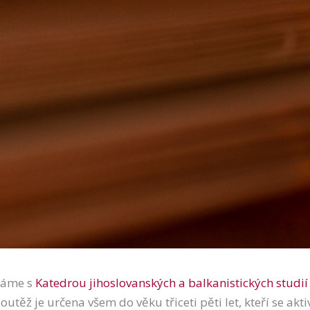
ádáme s
Katedrou jihoslovanských a balkanistických studií
outěž je určena všem do věku třiceti pěti let, kteří se ak