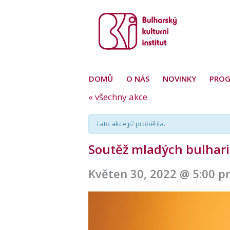
DOMŮ
O NÁS
NOVINKY
PRO
« všechny akce
Tato akce již proběhla.
Soutěž mladých bulharis
Květen 30, 2022 @ 5:00 
Navigace
pro
akce