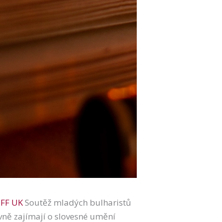
 FF UK
Soutěž mladých bulharistů
tivně zajímají o slovesné umění