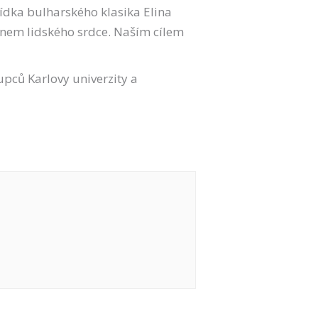
ovídka bulharského klasika Elina
pánem lidského srdce. Naším cílem
upců Karlovy univerzity a