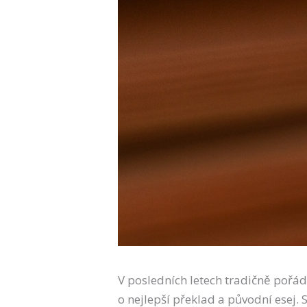
V posledních letech tradičně poř
o nejlepší překlad a původní esej. S