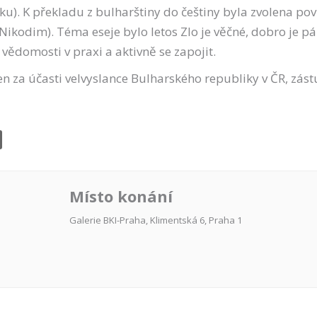
itiku). K překladu z bulharštiny do češtiny byla zvolena p
 Nikodim). Téma eseje bylo letos Zlo je věčné, dobro je 
vědomosti v praxi a aktivně se zapojit.
en za účasti velvyslance Bulharského republiky v ČR, zást
Místo konání
Galerie BKI-Praha, Klimentská 6, Praha 1