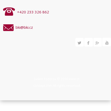
+420 233 326 862
bki@bki.cz
Svilen Todorov © 2014
www.st-
concept.com
All rights reserved.