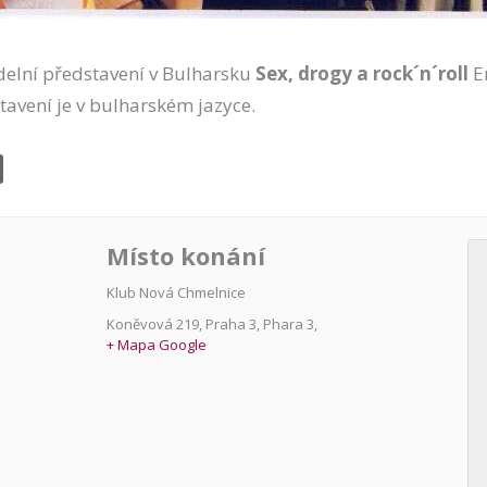
delní představení v Bulharsku
Sex, drogy a rock´n´roll
Er
stavení je v bulharském jazyce.
Místo konání
Klub Nová Chmelnice
Koněvová 219, Praha 3
,
Phara 3
,
+ Mapa Google