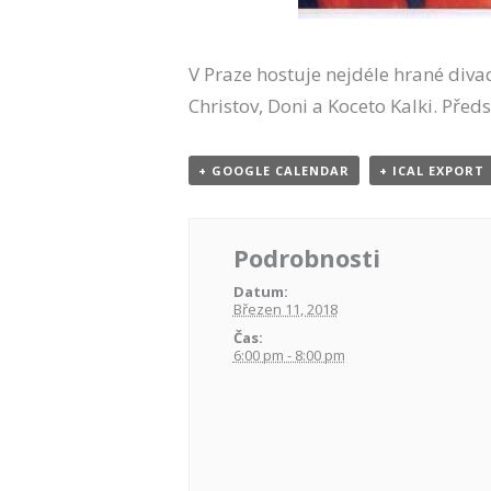
V Praze hostuje nejdéle hrané diva
Christov, Doni a Koceto Kalki. Před
+ GOOGLE CALENDAR
+ ICAL EXPORT
Podrobnosti
Datum:
Březen 11, 2018
Čas:
6:00 pm - 8:00 pm