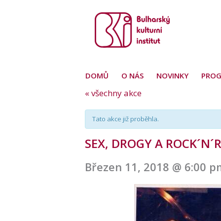
DOMŮ
O NÁS
NOVINKY
PRO
« všechny akce
Tato akce již proběhla.
SEX, DROGY A ROCK´N´
Březen 11, 2018 @ 6:00 p
Navigace
pro
akce