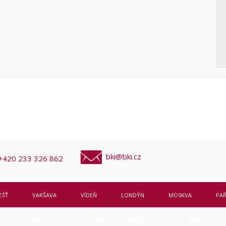
bki@bki.cz
+420 233 326 862
EŠŤ
VARŠAVA
VÍDEŇ
LONDÝN
MOSKVA
PAŘ
Svilen Todorov © 2014
www.st-concept.com
All rights reserved.