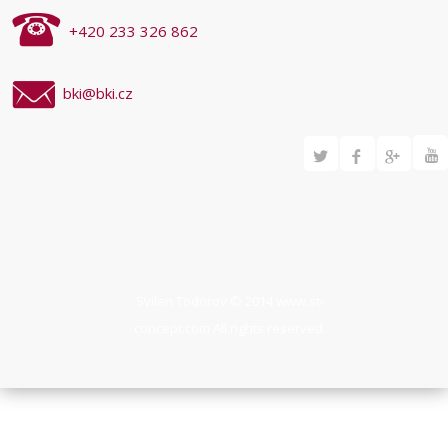
+420 233 326 862
bki@bki.cz
Svilen Todorov © 2014
www.st-
concept.com
All rights reserved.