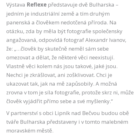
Výstava
Reflexe
představuje dvě Bulharska –
jedním je industriální země a tím druhým
panenská a člověkem nedotčená příroda. Na
otázku, zda by měla být fotografie společensky
angažovaná, odpovídá fotograf Alexandr Ivanov,
že: „…člověk by skutečně neměl sám sebe
omezovat a dělat, že některé věci neexistují.
Vlastně věci kolem nás jsou takové, jaké jsou.
Nechci je zkrášlovat, ani zošklivovat. Chci je
ukazovat tak, jak na mě zapůsobily. A možná
zrovna v tom je síla fotografie, protože skrz ni, může
člověk vyjádřit přímo sebe a své myšlenky.“
V partnerství s obci Lipník nad Bečvou budou obě
tváře Bulharska představeny i v tomto malebném
moravském městě.