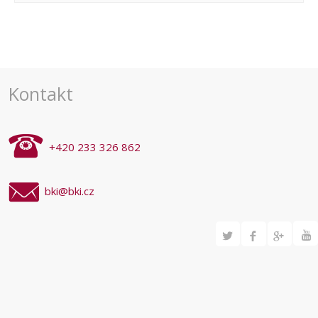
Navigace
pro
akce
Kontakt
+420 233 326 862
bki@bki.cz