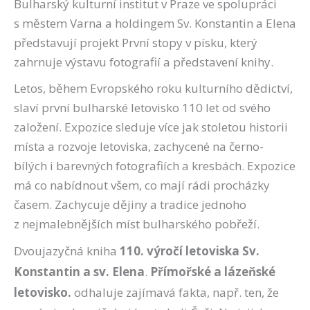
Bulharský kulturní institut v Praze ve spolupráci
s městem Varna a holdingem Sv. Konstantin a Elena
představují projekt První stopy v písku, který
zahrnuje výstavu fotografií a představení knihy.
Letos, během Evropského roku kulturního dědictví,
slaví první bulharské letovisko 110 let od svého
založení. Expozice sleduje více jak stoletou historii
místa a rozvoje letoviska, zachycené na černo-
bílých i barevných fotografiích a kresbách. Expozice
má co nabídnout všem, co mají rádi procházky
časem. Zachycuje dějiny a tradice jednoho
z nejmalebnějších míst bulharského pobřeží.
Dvoujazyčná kniha
110. výročí letoviska Sv.
Konstantin a sv. Elena
.
Přímořské a lázeňské
letovisko.
odhaluje zajímavá fakta, např. ten, že