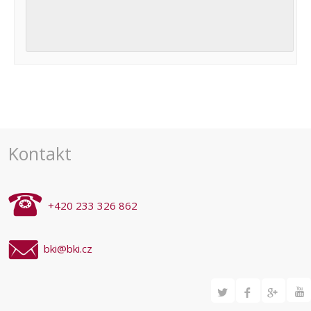
Navigace
pro
akce
Kontakt
+420 233 326 862
bki@bki.cz