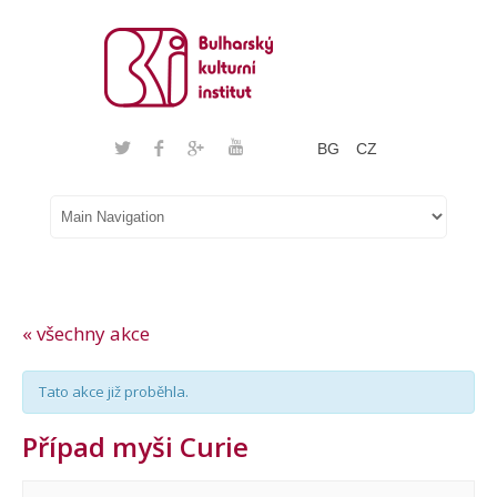
BG
CZ
« všechny akce
Tato akce již proběhla.
Případ myši Curie