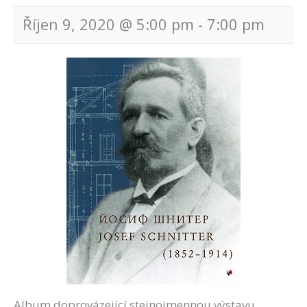
Říjen 9, 2020 @ 5:00 pm
-
7:00 pm
Navigace
pro
akce
Album doprovázející stejnojmennou výstavu