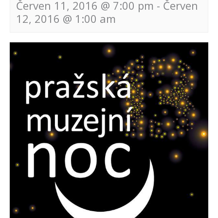
Červen 11, 2016 @ 7:00 pm
-
Červen
12, 2016 @ 1:00 am
Navigace
pro
akce