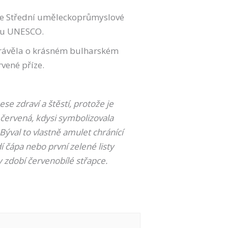
í ve Střední uměleckoprůmyslové
amu UNESCO.
vyprávěla o krásném bulharském
rvené příze.
ese zdraví a štěstí, protože je
 červená, kdysi symbolizovala
Býval to vlastně amulet chránící
í čápa nebo první zelené listy
 zdobí červenobílé střapce.