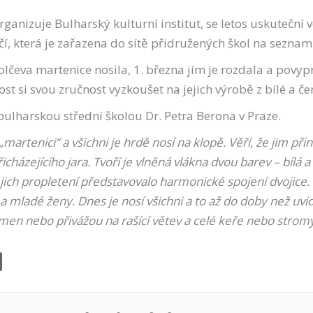
rganizuje Bulharský kulturní institut, se letos uskutečn
čí, která je zařazena do sítě přidružených škol na sezn
 Kolčeva martenice nosila, 1. března jím je rozdala a po
t si svou zručnost vyzkoušet na jejich výrobě z bílé a če
bulharskou střední školou Dr. Petra Berona v Praze.
martenici“ a všichni je hrdě nosí na klopě. Věří, že jim přin
ázejícího jara. Tvoří je vlněná vlákna dvou barev – bílá a
jich propletení představovalo harmonické spojení dvojice. 
 a mladé ženy. Dnes je nosí všichni a to až do doby než uvid
men nebo přivážou na rašící větev a celé keře nebo stromy