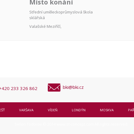
Místo konání
Střední uměleckoprůmyslová škola
sklářská
Valašské Meziříčí
,
bki@bki.cz
+420 233 326 862
EŠŤ
VARŠAVA
VÍDEŇ
LONDÝN
MOSKVA
PAŘ
Svilen Todorov © 2014
www.st-concept.com
All rights reserved.