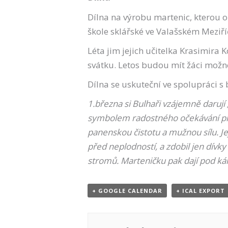
Dílna na výrobu martenic, kterou o
škole sklářské ve Valašském Meziří
Léta jim jejich učitelka Krasimira
svátku. Letos budou mít žáci možnos
Dílna se uskuteční ve spolupráci s 
1.března si Bulhaři vzájemně darují „
symbolem radostného očekávání přich
panenskou čistotu a mužnou sílu. Je
před neplodností, a zdobil jen dívky
stromů. Marteničku pak dají pod ká
+ GOOGLE CALENDAR
+ ICAL EXPORT