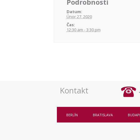
Podrobnosti
Datum:
Únor 27, 2020
Čas:
12:30 am - 3:30 pm
Navigace
pro
akce
Kontakt
BERLÍN
BRATISLAVA
BUDAP