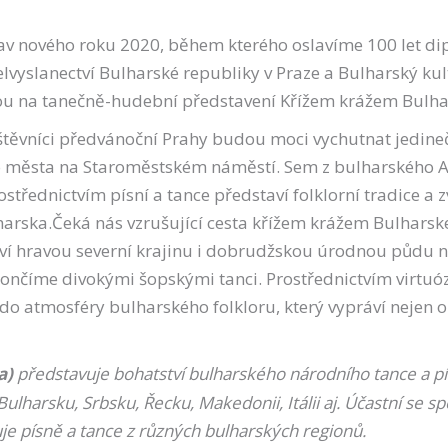
lav nového roku 2020, během kterého oslavíme 100 let di
vyslanectví Bulharské republiky v Praze a Bulharský kult
vou na tanečně-hudební představení Křížem krážem Bulh
ávštěvníci předvánoční Prahy budou moci vychutnat jedi
ího města na Staroměstském náměstí. Sem z bulharského 
ostřednictvím písní a tance představí folklorní tradice a z
ulharska.Čeká nás vzrušující cesta křížem krážem Bulhars
taví hravou severní krajinu i dobrudžskou úrodnou půdu
akončíme divokými šopskými tanci. Prostřednictvím virtu
o atmosféry bulharského folkloru, který vypráví nejen o k
a)
představuje bohatství bulharského národního tance a pís
ulharsku, Srbsku, Řecku, Makedonii, Itálii aj. Účastní se
uje písně a tance z různých bulharských regionů.