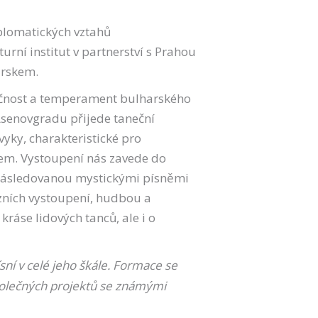
plomatických vztahů
urní institut v partnerství s Prahou
arskem.
nečnost a temperament bulharského
Asenovgradu přijede taneční
vyky, charakteristické pro
kem. Vystoupení nás zavede do
 následovanou mystickými písněmi
ózních vystoupení, hudbou a
ráse lidových tanců, ale i o
ní v celé jeho škále. Formace se
 společných projektů se známými