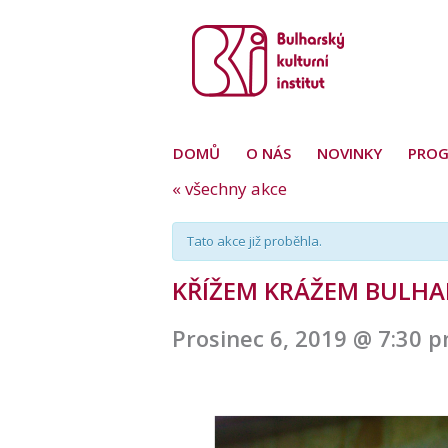
DOMŮ
O NÁS
NOVINKY
PRO
« všechny akce
Tato akce již proběhla.
KŘÍŽEM KRÁŽEM BULH
Prosinec 6, 2019 @ 7:30 
Navigace
pro
akce