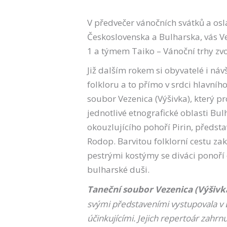
V předvečer vánočních svátků a os
Československa a Bulharska, vás Vel
1 a týmem Taiko – Vánoční trhy z
Již dalším rokem si obyvatelé i n
folkloru a to přímo v srdci hlavn
soubor Vezenica (Výšivka), který pr
jednotlivé etnografické oblasti B
okouzlujícího pohoří Pirin, předs
Rodop. Barvitou folklorní cestu z
pestrými kostýmy se diváci ponoří d
bulharské duši.
Taneční soubor Vezenica (Výšivk
svými představeními vystupovala v B
účinkujícími. Jejich repertoár zahrn