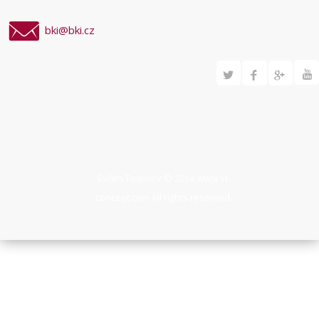
bki@bki.cz
Svilen Todorov © 2014
www.st-
concept.com
All rights reserved.