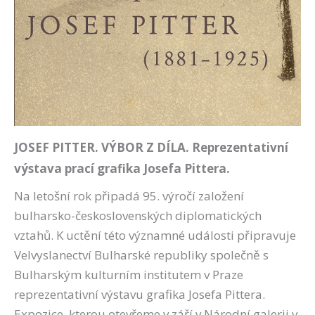
JOSEF PITTER. VÝBOR Z DÍLA. Reprezentativní
výstava prací grafika Josefa Pittera.
Na letošní rok připadá 95. výročí založení
bulharsko-československých diplomatických
vztahů. K uctění této významné události připravuje
Velvyslanectví Bulharské republiky společně s
Bulharským kulturním institutem v Praze
reprezentativní výstavu grafika Josefa Pittera.
Expozice, kterou otevřeme v září v Národní galerii v