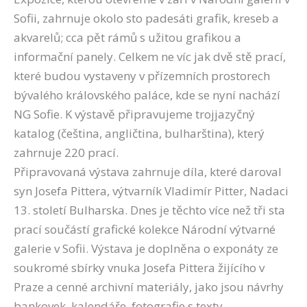
Sofii, zahrnuje okolo sto padesáti grafik, kreseb a
akvarelů; cca pět rámů s užitou grafikou a
informační panely. Celkem ne víc jak dvě stě prací,
které budou vystaveny v přízemních prostorech
bývalého královského paláce, kde se nyní nachází
NG Sofie. K výstavě připravujeme trojjazyčný
katalog (čeština, angličtina, bulharština), který
zahrnuje 220 prací.
Připravovaná výstava zahrnuje díla, které daroval
syn Josefa Pittera, výtvarník Vladimír Pitter, Nadaci
13. století Bulharska. Dnes je těchto více než tři sta
prací součástí grafické kolekce Národní výtvarné
galerie v Sofii. Výstava je doplněna o exponáty ze
soukromé sbírky vnuka Josefa Pittera žijícího v
Praze a cenné archivní materiály, jako jsou návrhy
bankovek, kalendáře, fotografie s texty