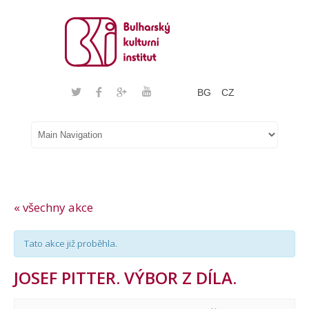
BG
CZ
« všechny akce
Tato akce již proběhla.
JOSEF PITTER. VÝBOR Z DÍLA.