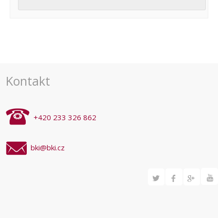
Navigace
pro
akce
Kontakt
+420 233 326 862
bki@bki.cz