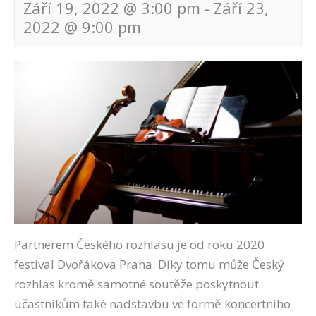
Září 19, 2022 @ 3:00 pm
-
Září 23,
2022 @ 9:00 pm
Navigace
pro
akce
Partnerem Českého rozhlasu je od roku 2020
festival Dvořákova Praha. Díky tomu může Český
rozhlas kromě samotné soutěže poskytnout
účastníkům také nadstavbu ve formě koncertního