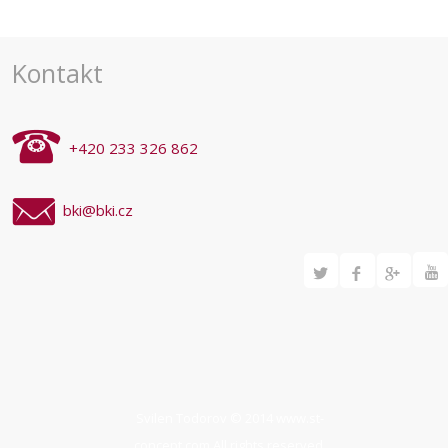
pro
akce
Kontakt
+420 233 326 862
bki@bki.cz
Svilen Todorov © 2014
www.st-
concept.com
All rights reserved.