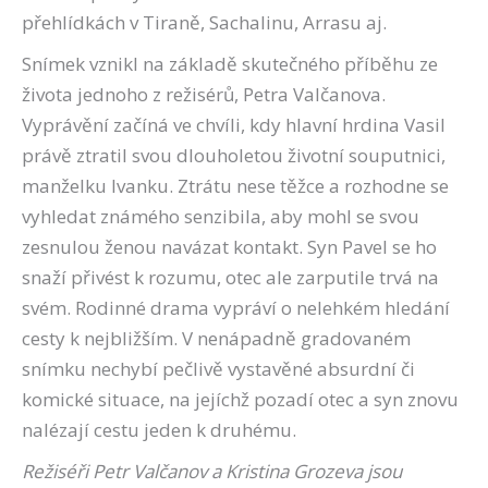
přehlídkách v Tiraně, Sachalinu, Arrasu aj.
Snímek vznikl na základě skutečného příběhu ze
života jednoho z režisérů, Petra Valčanova.
Vyprávění začíná ve chvíli, kdy hlavní hrdina Vasil
právě ztratil svou dlouholetou životní souputnici,
manželku Ivanku. Ztrátu nese těžce a rozhodne se
vyhledat známého senzibila, aby mohl se svou
zesnulou ženou navázat kontakt. Syn Pavel se ho
snaží přivést k rozumu, otec ale zarputile trvá na
svém. Rodinné drama vypráví o nelehkém hledání
cesty k nejbližším. V nenápadně gradovaném
snímku nechybí pečlivě vystavěné absurdní či
komické situace, na jejíchž pozadí otec a syn znovu
nalézají cestu jeden k druhému.
Režiséři Petr Valčanov a Kristina Grozeva jsou