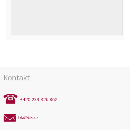
Navigace
pro
akce
Kontakt
+420 233 326 862
bki@bki.cz