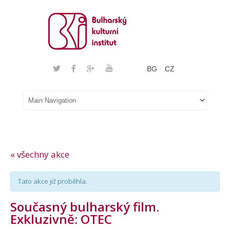
BG
CZ
« všechny akce
Tato akce již proběhla.
Současný bulharský film.
Exkluzivně: OTEC