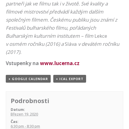
partneři jak ve filmu tak i v životě. Své kvality a
filmové mistrovství předvádí každým dalším
společným filmem. Českému publiku jsou známí z
Festivalů bulharského filmu, pořádaných
Bulharským kulturním institutem – film
Lekce
v osmém ročníku (2016) a
Sláva
v devátém ročníku
(2017).
Vstupenky na
www.lucerna.cz
+ GOOGLE CALENDAR
+ ICAL EXPORT
Podrobnosti
Datum:
Březen 19, 2020
Čas:
6:30 pm - 8:30 pm