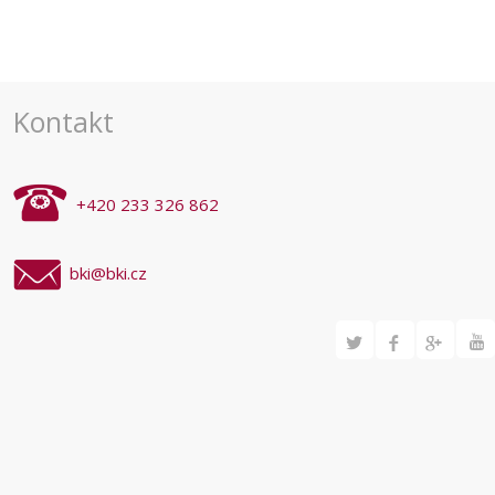
Navigace
pro
akce
Kontakt
+420 233 326 862
bki@bki.cz