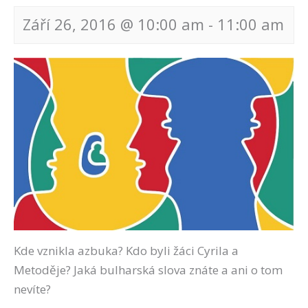
Září 26, 2016 @ 10:00 am
-
11:00 am
Navigace
pro
akce
Kde vznikla azbuka? Kdo byli žáci Cyrila a
Metoděje? Jaká bulharská slova znáte a ani o tom
nevíte?