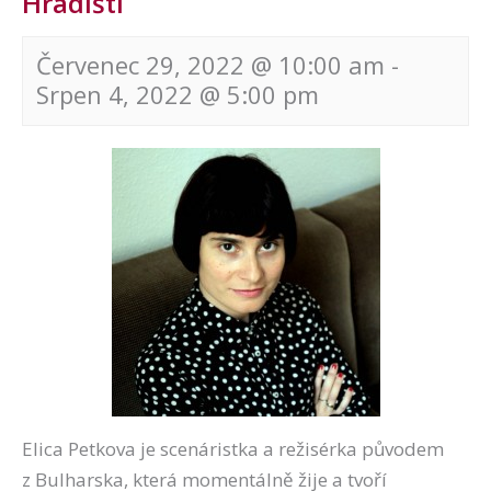
Hradišti
Červenec 29, 2022 @ 10:00 am
-
Srpen 4, 2022 @ 5:00 pm
Navigace
pro
akce
Elica Petkova je scenáristka a režisérka původem
z Bulharska, která momentálně žije a tvoří