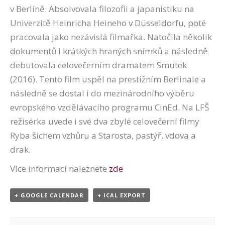
v Berlíně. Absolvovala filozofii a japanistiku na
Univerzitě Heinricha Heineho v Düsseldorfu, poté
pracovala jako nezávislá filmařka. Natočila několik
dokumentů i krátkých hraných snímků a následně
debutovala celovečerním dramatem Smutek
(2016). Tento film uspěl na prestižním Berlinale a
následně se dostal i do mezinárodního výběru
evropského vzdělávacího programu CinEd. Na LFŠ
režisérka uvede i své dva zbylé celovečerní filmy
Ryba šichem vzhůru a Starosta, pastýř, vdova a
drak.
Více informací naleznete
zde
+ GOOGLE CALENDAR
+ ICAL EXPORT