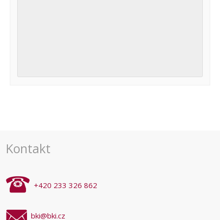
Navigace
pro
akce
Kontakt
+420 233 326 862
bki@bki.cz