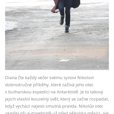
Diana čte každý večer svému synovi Nikolovi
dobrodružné příběhy, které zažívá jeho otec
s bulharskou expedicí na Antarktidě. Je to takový
jejich vlastní kouzelný svět, který se začne rozpadat,
když vychází najevo smutná pravda. Nikolův otec
zemřel při autonehodě už před několika měsíci, ale