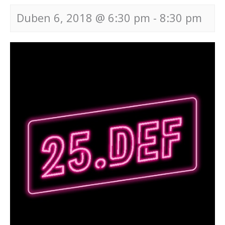
Duben 6, 2018 @ 6:30 pm
-
8:30 pm
Navigace
pro
akce