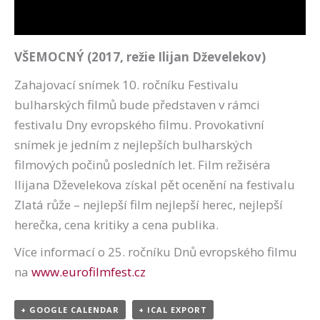
VŠEMOCNÝ (2017, režie Ilijan Dževelekov)
Zahajovací snímek 10. ročníku Festivalu
bulharských filmů bude představen v rámci
festivalu Dny evropského filmu. Provokativní
snímek je jedním z nejlepších bulharských
filmových počinů posledních let. Film režiséra
Ilijana Dževelekova získal pět ocenění na festivalu
Zlatá růže – nejlepší film nejlepší herec, nejlepší
herečka, cena kritiky a cena publika.
Více informací o 25. ročníku Dnů evropského filmu
na
www.eurofilmfest.cz
+ GOOGLE CALENDAR
+ ICAL EXPORT