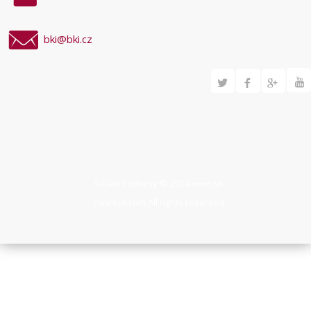
bki@bki.cz
Svilen Todorov © 2014
www.st-
concept.com
All rights reserved.