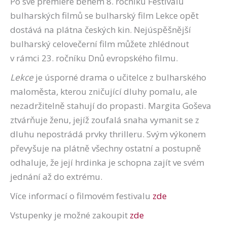
Po své premiéře během 8. ročníku Festivalu
bulharských filmů se bulharský film Lekce opět
dostává na plátna českých kin. Nejúspěšnější
bulharský celovečerní film můžete zhlédnout
v rámci 23. ročníku Dnů evropského filmu.
Lekce
je úsporné drama o učitelce z bulharského
maloměsta, kterou zničující dluhy pomalu, ale
nezadržitelně stahují do propasti. Margita Goševa
ztvárňuje ženu, jejíž zoufalá snaha vymanit se z
dluhu nepostrádá prvky thrilleru. Svým výkonem
převyšuje na plátně všechny ostatní a postupně
odhaluje, že její hrdinka je schopna zajít ve svém
jednání až do extrému.
Více informací o filmovém festivalu
zde
Vstupenky je možné zakoupit
zde