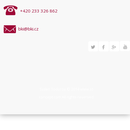
+420 233 326 862
bki@bki.cz
Svilen Todorov © 2014
www.st-
concept.com
All rights reserved.