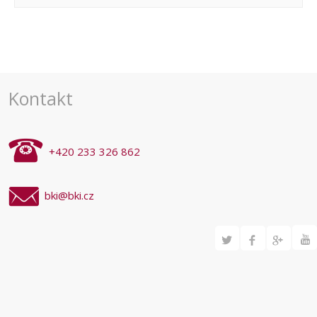
Navigace
pro
akce
Kontakt
+420 233 326 862
bki@bki.cz