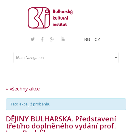
BG
CZ
« všechny akce
Tato akce již proběhla.
DĚJINY BULHARSKA. Představení
třetího doplněného vydání prof.