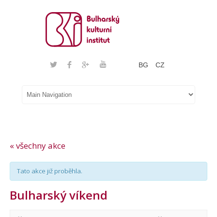
BG
CZ
« všechny akce
Tato akce již proběhla.
Bulharský víkend