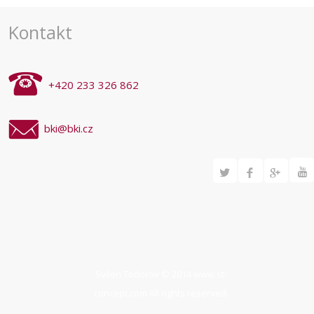
akce
Kontakt
+420 233 326 862
bki@bki.cz
Svilen Todorov © 2014
www.st-
concept.com
All rights reserved.