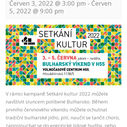
Červen 3, 2022 @ 3:00 pm
-
Červen
5, 2022 @ 9:00 pm
Navigace
pro
akce
V rámci kampaně Setkání kultur 2022 můžete
navštívit sluncem políbené Bulharsko. Během
prvního červnového víkendu můžete ochutnat
tradiční bulharské jídlo, pití, naučit se tančit choro,
zaposlouchat se do energické lidové hudby, nebo