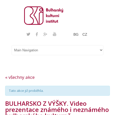
BG
CZ
« všechny akce
Tato akce již proběhla.
BULHARSKO Z VÝŠKY. Video
prezentace známého i neznámého