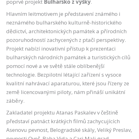
poprvé projekt
Bulharsko z výšky
.
Hlavním leitmotivem je představení známého i
neznámého bulharského kulturně-historického
dědictví, architektonických památek a přírodních
pozoruhodností zachycených z ptačí perspektivy.
Projekt nabízí inovativní přístup k prezentaci
bulharských národních památek a turistických cílů
pomocí nové a ve světě stále oblíbenější
technologie. Bezpilotní létající zařízení s vysoce
kvalitní nahrávací aparaturou, které jsou řízeny ze
země licencovanými piloty, nám přináší unikátní
záběry.
Zakladatel projektu Atanas Paskalev v češtině
představí patnáct krátkých filmů zachycujících
Asenovu pevnost, Belogradské skály, Veliký Preslav,
pevnosti Oveč, Baba Vida a Cari Mali grad,