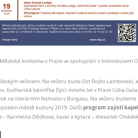
Městská knihovna v Praze ve spolupráci s bibliobusem Os
-českým večerem. Na večeru bude číst Bojko Lambovski,
, bulharská básnířka žijící mnoho let v Praze Lidia Gala
 rok na literárním festivalu v Burgasu. Na večeru budeme 
ropském městě kultury 2019. Další
program zajistí kapel
e – Karmelita Dědková, kaval a kytara – Alexandr Chládek