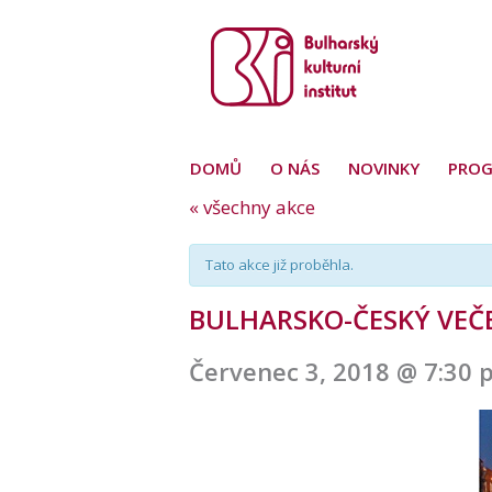
DOMŮ
O NÁS
NOVINKY
PRO
« všechny akce
Tato akce již proběhla.
BULHARSKO-ČESKÝ VEČER
Červenec 3, 2018 @ 7:30 
Navigace
pro
akce