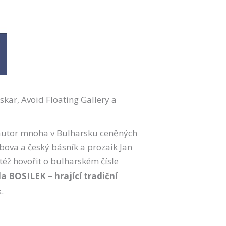
kar, Avoid Floating Gallery a
 autor mnoha v Bulharsku ceněných
bova a český básník a prozaik Jan
též hovořit o bulharském čísle
a BOSILEK – hrající tradiční
.