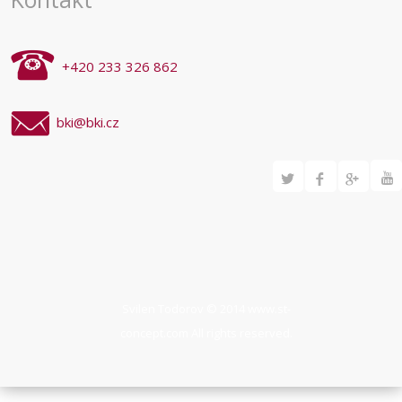
+420 233 326 862
bki@bki.cz
Svilen Todorov © 2014
www.st-
concept.com
All rights reserved.