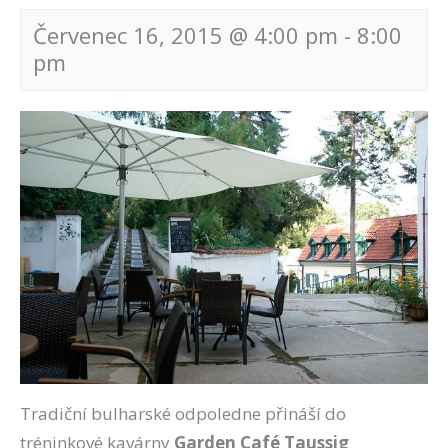
Červenec 16, 2015 @ 4:00 pm
-
8:00
pm
Navigace
pro
akce
Tradiční bulharské odpoledne přináší do
tréninkové kavárny
Garden Café Taussig