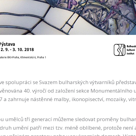
e ve spolupráci se Svazem bulharských výtvarníků předsta
věnována 40. výročí od založení sekce Monumentálního
77 a zahrnuje nástěnné malby, ikonopisectví, mozaiky, vit
dvou umělců tří generací můžeme sledovat proměny bul
o druh umění patří mezi tzv. méně oblíbené, protože není a