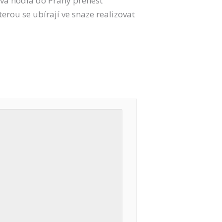
ava hodlá do Prahy přenést
terou se ubírají ve snaze realizovat