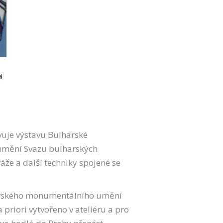
vuje výstavu Bulharské
 umění Svazu bulharských
ráže a další techniky spojené se
harského monumentálního umění
 priori vytvořeno v ateliéru a pro