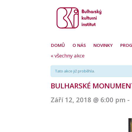
DOMŮ
O NÁS
NOVINKY
PRO
« všechny akce
Tato akce již proběhla.
BULHARSKÉ MONUMENT
Září 12, 2018 @ 6:00 pm
-
Navigace
pro
akce