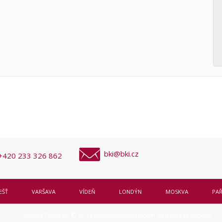
bki@bki.cz
+420 233 326 862
EŠŤ
VARŠAVA
VÍDEŇ
LONDÝN
MOSKVA
PAŘ
Svilen Todorov © 2014
www.st-concept.com
All rights reserved.