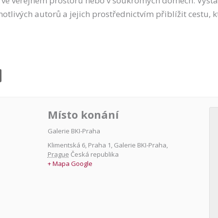
o je ve veřejném prostoru nebo v soukromých domech. Výst
otlivých autorů a jejich prostřednictvím přiblížit cestu, k
Místo konání
Galerie BKI-Praha
Klimentská 6, Praha 1
,
Galerie BKI-Praha
,
Prague
Česká republika
+ Mapa Google