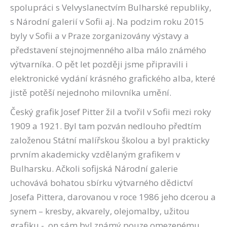
spolupráci s Velvyslanectvím Bulharské republiky,
s Národní galerií v Sofii aj. Na podzim roku 2015
byly v Sofii a v Praze zorganizovány výstavy a
představení stejnojmenného alba málo známého
výtvarníka. O pět let později jsme připravili i
elektronické vydání krásného grafického alba, které
jistě potěší nejednoho milovníka umění.
Český grafik Josef Pitter žil a tvořil v Sofii mezi roky
1909 a 1921. Byl tam pozván nedlouho předtím
založenou Státní malířskou školou a byl prakticky
prvním akademicky vzdělaným grafikem v
Bulharsku. Ačkoli sofijská Národní galerie
uchovává bohatou sbírku výtvarného dědictví
Josefa Pittera, darovanou v roce 1986 jeho dcerou a
synem – kresby, akvarely, olejomalby, užitou
grafiku -, on sám byl známý pouze omezenému