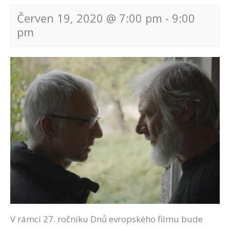
Červen 19, 2020 @ 7:00 pm
-
9:00
pm
Navigace
pro
akce
V rámci 27. ročníku Dnů evropského filmu bude