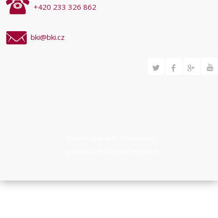
+420 233 326 862
bki@bki.cz
Svilen Todorov © 2014
www.st-
concept.com
All rights reserved.