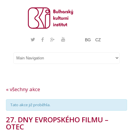
BG
CZ
« všechny akce
Tato akce již proběhla.
27. DNY EVROPSKÉHO FILMU –
OTEC