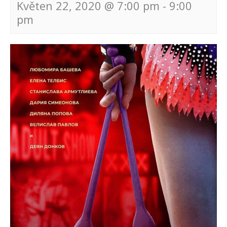
Květen 22, 2020 @ 7:00 pm
-
9:00
pm
Navigace
pro
akce