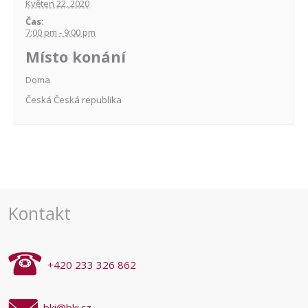
Květen 22, 2020
Čas:
7:00 pm - 9:00 pm
Místo konání
Doma
Česká
Česká republika
Navigace
pro
akce
Kontakt
+420 233 326 862
bki@bki.cz