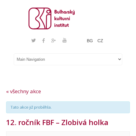
BG
CZ
« všechny akce
Tato akce již proběhla.
12. ročník FBF – Zlobivá holka