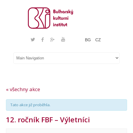
BG
CZ
« všechny akce
Tato akce již proběhla.
12. ročník FBF – Výletníci