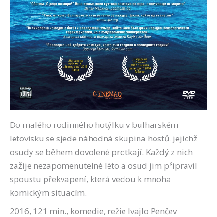
Do malého rodinného hotýlku v bulharském
letovisku se sjede náhodná skupina hostů, jejichž
osudy se během dovolené protkají. Každý z nich
zažije nezapomenutelné léto a osud jim připravil
spoustu překvapení, která vedou k mnoha
komickým situacím.
2016, 121 min., komedie, režie Ivajlo Penčev