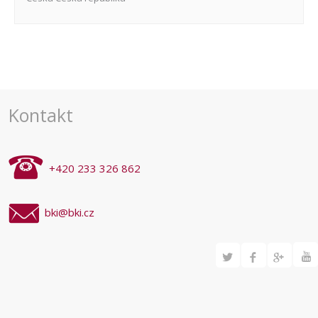
Navigace
pro
akce
Kontakt
+420 233 326 862
bki@bki.cz