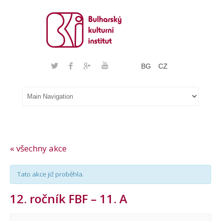
BG
CZ
« všechny akce
Tato akce již proběhla.
12. ročník FBF – 11. A