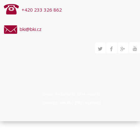
+420 233 326 862
bki@bki.cz
Svilen Todorov © 2014
www.st-
concept.com
All rights reserved.