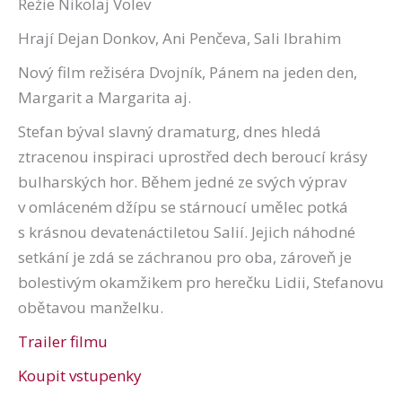
Režie Nikolaj Volev
Hrají Dejan Donkov, Ani Penčeva, Sali Ibrahim
Nový film režiséra Dvojník, Pánem na jeden den,
Margarit a Margarita aj.
Stefan býval slavný dramaturg, dnes hledá
ztracenou inspiraci uprostřed dech beroucí krásy
bulharských hor. Během jedné ze svých výprav
v omláceném džípu se stárnoucí umělec potká
s krásnou devatenáctiletou Salií. Jejich náhodné
setkání je zdá se záchranou pro oba, zároveň je
bolestivým okamžikem pro herečku Lidii, Stefanovu
obětavou manželku.
Trailer filmu
Koupit vstupenky