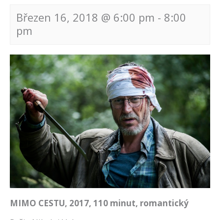
Březen 16, 2018 @ 6:00 pm
-
8:00
pm
Navigace
pro
akce
MIMO CESTU, 2017, 110 minut, romantický